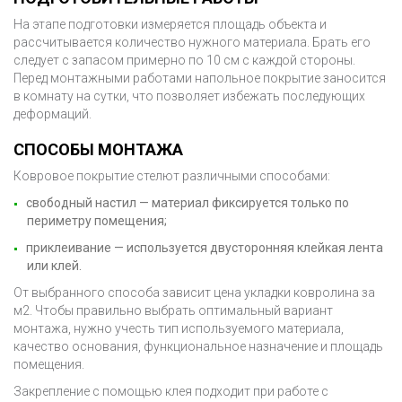
На этапе подготовки измеряется площадь объекта и
УКЛАДКА ПАРКЕТА
рассчитывается количество нужного материала. Брать его
следует с запасом примерно по 10 см с каждой стороны.
УКЛАДКА ПЛИТКИ
Перед монтажными работами напольное покрытие заносится
в комнату на сутки, что позволяет избежать последующих
деформаций.
УКЛАДКА ЛАМИНАТА
СПОСОБЫ МОНТАЖА
РЕМОНТ ПОЛА
УКЛАДКА ЛИНОЛЕУМА
Ковровое покрытие стелют различными способами:
УКЛАДКА КОВРОЛИНА
свободный настил — материал фиксируется только по
периметру помещения;
ГИДРОИЗОЛЯЦИЯ ПОЛА
приклеивание — используется двусторонняя клейкая лента
или клей.
МОНТАЖ ТЕПЛОГО ПОЛА
От выбранного способа зависит цена укладки ковролина за
м2. Чтобы правильно выбрать оптимальный вариант
МОНТАЖ ПЛИНТУСА
монтажа, нужно учесть тип используемого материала,
качество основания, функциональное назначение и площадь
помещения.
ПОДВЕСНОЙ ПОТОЛОК
Закрепление с помощью клея подходит при работе с