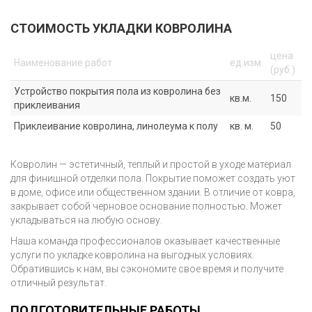
ПОКРАСКА СТЕН
СТОИМОСТЬ УКЛАДКИ КОВРОЛИНА
ГРУНТОВКА СТЕН
цена
Наименование работ
ед.изм.
(руб.)
ШПАТЛЕВКА СТЕН
Устройство покрытия пола из ковролина без
кв.м.
150
ШТУКАТУРКА СТЕН
приклеивания
Приклеивание ковролина, линолеума к полу
кв. м.
50
РЕМОНТ И ОТДЕЛКА
ПОКЛЕЙКА ОБОЕВ
СТЕН
Ковролин — эстетичный, теплый и простой в уходе материал
УКЛАДКА ПЛИТКИ НА
для финишной отделки пола. Покрытие поможет создать уют
СТЕНУ
в доме, офисе или общественном здании. В отличие от ковра,
закрывает собой черновое основание полностью. Может
ШУМОИЗОЛЯЦИЯ СТЕН
укладываться на любую основу.
Наша команда профессионалов оказывает качественные
ОТДЕЛКА СТЕН
услуги по укладке ковролина на выгодных условиях.
ПАНЕЛЯМИ
Обратившись к нам, вы сэкономите свое время и получите
отличный результат.
СТЯЖКА ПОЛА
ПОДГОТОВИТЕЛЬНЫЕ РАБОТЫ