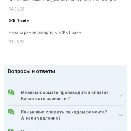
ДЕМОНТАЖ СТЯЖКИ
04.06.26
ДЕМОНТАЖ
ЖК Прайм
ПЕРЕГОРОДОК
Начали ремонт квартиры в ЖК Прайм
01.06.26
УСТАНОВКА ВАННЫ
УСТАНОВКА УНИТАЗА
Вопросы и ответы
УСТАНОВКА ДУШЕВОЙ
КАБИНЫ
УСТАНОВКА
В каком формате производится оплата?
ВОДОНАГРЕВАТЕЛЯ
Какие есть варианты?
САНТЕХНИЧЕСКИЕ
УСТАНОВКА
Как можно следить за ходом ремонта?
РАБОТЫ
СМЕСИТЕЛЯ
А если удаленно?
УСТАНОВКА