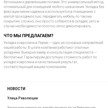
бетонными и деревянными полами. Это универсальный метод,
НАТЯЖНОЙ ПОТОЛОК
оптимальный для помещений любого назначения. Укладка без
фиксации менее надежна и используется в помещениях с
РЕЕЧНЫЙ ПОТОЛОК
малой проходимостью: передвигать мебель по такому
покрытию сложно, оно просто соберется в складки, зато в
РЕМОНТ
ПОКРАСКА ПОТОЛКА
случае необходимости полотно легко демонтировать.
ПОТОЛКА
ЧТО МЫ ПРЕДЛАГАЕМ?
ШТУКАТУРКА ПОТОЛКА
Укладка ковролина в Перми — одно из основных направлений
нашей работы. В штате компании работают опытные
ШПАТЛЕВКА И ШЛИФОВКА
укладчики. Выезд на замер и консультация специалиста —
ПОТОЛКА
бесплатные. Гарантируем доступную стоимость работ по
ВИДЫ
укладке ковролина и качественный результат,
ГРУНТОВКА ПОТОЛКА
РАБОТ
соответствующий вашим пожеланиям.
ДЕМОНТАЖ СТЕН
НОВОСТИ
ДЕМОНТАЖ ПОЛОВ
Улица Революции
ДЕМОНТАЖНЫЕ
ДЕМОНТАЖ ОБОЕВ
РАБОТЫ
Закончили ремонт по дизайн проекту по ул Революции