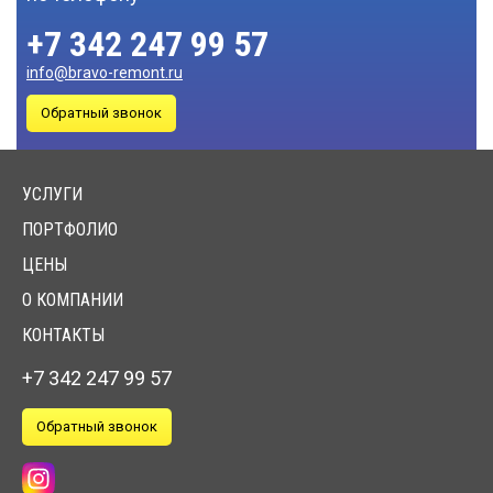
НАТЯЖНОЙ ПОТОЛОК
+7 342 247 99 57
РЕЕЧНЫЙ ПОТОЛОК
info@bravo-remont.ru
Обратный звонок
РЕМОНТ
ПОКРАСКА ПОТОЛКА
ПОТОЛКА
ШТУКАТУРКА ПОТОЛКА
УСЛУГИ
ШПАТЛЕВКА И ШЛИФОВКА
ПОРТФОЛИО
ПОТОЛКА
ЦЕНЫ
ВИДЫ
ГРУНТОВКА ПОТОЛКА
О КОМПАНИИ
РАБОТ
КОНТАКТЫ
ДЕМОНТАЖ СТЕН
+7 342 247 99 57
ДЕМОНТАЖ ПОЛОВ
Обратный звонок
ДЕМОНТАЖНЫЕ
ДЕМОНТАЖ ОБОЕВ
РАБОТЫ