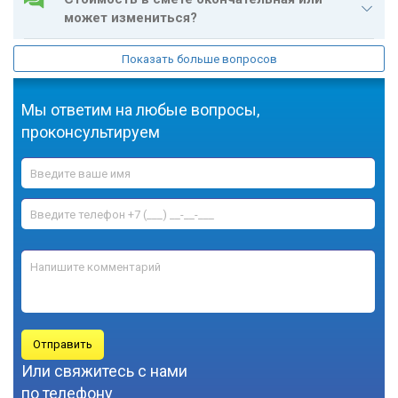
может измениться?
УКЛАДКА ПАРКЕТА
Показать больше вопросов
УКЛАДКА ПЛИТКИ
Мы ответим на любые вопросы,
УКЛАДКА ЛАМИНАТА
проконсультируем
и найдем решение для любой вашей задачи
РЕМОНТ ПОЛА
УКЛАДКА ЛИНОЛЕУМА
УКЛАДКА КОВРОЛИНА
ГИДРОИЗОЛЯЦИЯ ПОЛА
МОНТАЖ ТЕПЛОГО ПОЛА
МОНТАЖ ПЛИНТУСА
Отправить
Или свяжитесь с нами
ПОДВЕСНОЙ ПОТОЛОК
по телефону