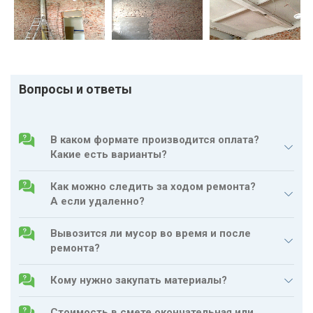
ПОКРАСКА СТЕН
ГРУНТОВКА СТЕН
ШПАТЛЕВКА СТЕН
Вопросы и ответы
ШТУКАТУРКА СТЕН
РЕМОНТ И ОТДЕЛКА
ПОКЛЕЙКА ОБОЕВ
В каком формате производится оплата?
СТЕН
Какие есть варианты?
УКЛАДКА ПЛИТКИ НА
СТЕНУ
Как можно следить за ходом ремонта?
А если удаленно?
ШУМОИЗОЛЯЦИЯ СТЕН
Вывозится ли мусор во время и после
ОТДЕЛКА СТЕН
ремонта?
ПАНЕЛЯМИ
Кому нужно закупать материалы?
СТЯЖКА ПОЛА
Стоимость в смете окончательная или