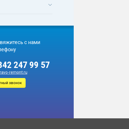
вяжитесь с нами
лефону
342 247 99 57
ravo-remont.ru
тный звонок