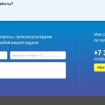
работы?
Или с
опросы, проконсультируем
по те
любой вашей задачи
+7 
info@b
Обра