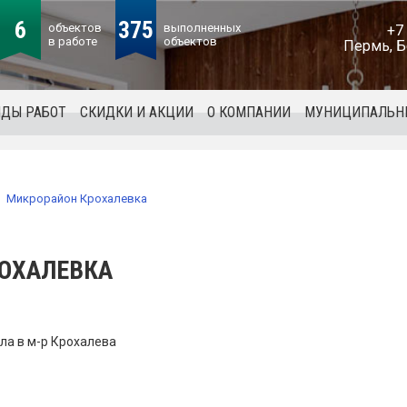
6
375
объектов
выполненных
+7
в работе
объектов
Пермь, Б
ИДЫ РАБОТ
СКИДКИ И АКЦИИ
О КОМПАНИИ
МУНИЦИПАЛЬН
Микрорайон Крохалевка
ОХАЛЕВКА
зла в м-р Крохалева